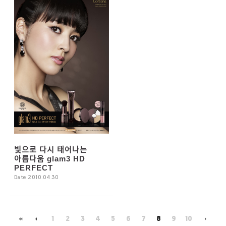
빛으로 다시 태어나는
아름다움 glam3 HD
PERFECT
Date 2010.04.30
1
2
3
4
5
6
7
8
9
10