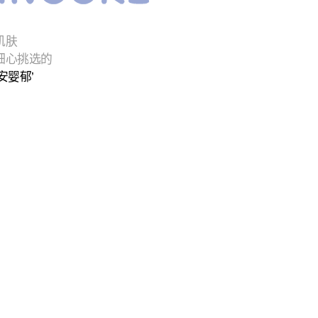
肌肤
细心挑选的
安婴郁’