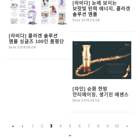
[라비다] 눈에 보이는
보랏빛 탄력 에너지, 콜라겐
솔루션 앰플
Date 2018.06.08
[라비다] 콜라겐 솔루션
앰플 싱글즈 100인 품평단
Date 2018.06.08
[자인] 순환 한방
안티에이징, 생기진 에센스
Date 2016.09.06
1
2
3
4
5
6
7
8
9
10