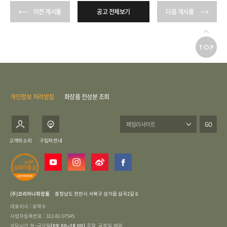
이전 게시물
공고 전체보기
다음 게시물
TOP
개인정보 처리방침
화장품 전성분 조회
GO
고객의 소리
구입처 안내
(주)코리아나화장품
충청남도 천안시 서북구 성거읍 삼곡2길 6
대표이사 : 유학수
사업자등록번호 : 312-81-07545
상담시간 월~금요일
주말, 공휴일 제외
(09:00~18:00)