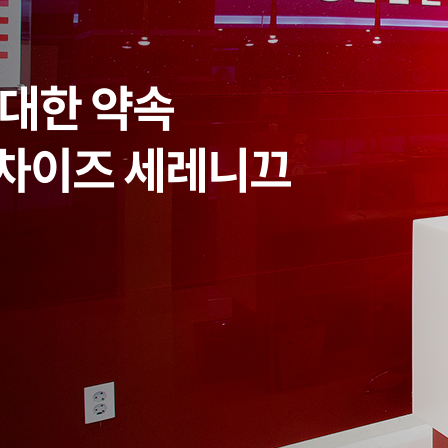
 대한 약속
랜차이즈
세레니끄