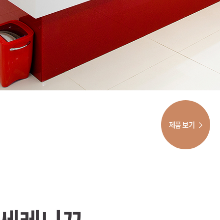
제품 보기
세레니끄