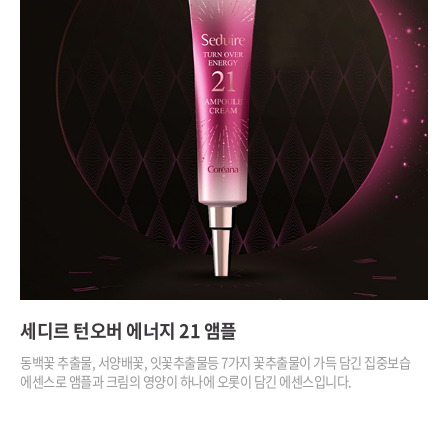
세디르 턴오버
에너지 21 앰플
동백꽃 추출물, 서양배꽃, 잇꽃추출물등
7가지 꽃추출물이 가득 담긴 집중보습
에센스로
앰플과 크림의 영양이 하나에 오롯이 담긴 에센스입니다.