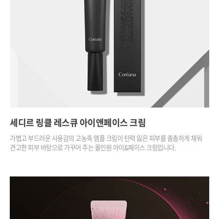
세디르 링클 레스큐
아이앤페이스 크림
가볍고 부드러운 사용감의 고농축 앰플 크림이
탄력 잃은 피부를 촘촘하게 채워
견고한 피부 바탕으로
가꾸어 주는 올인원 아이&페이스 크림입니다.