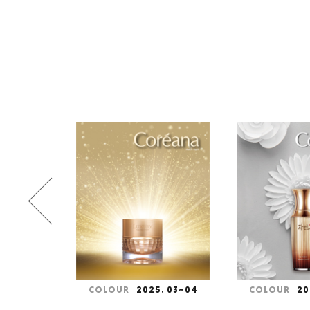
. 05~06
COLOUR
2025. 03~04
COLOUR
20