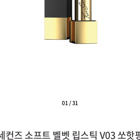
01
/
31
세컨즈 소프트 벨벳 립스틱 V03 쏘핫