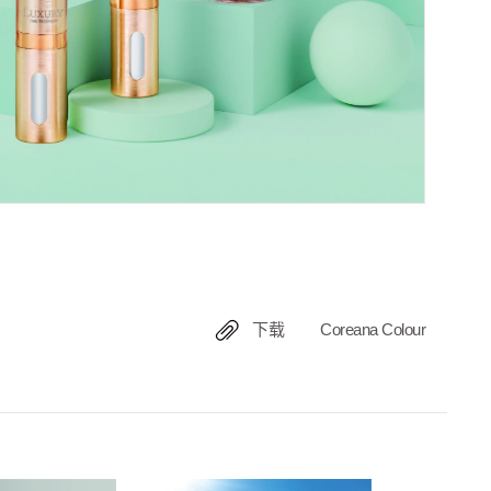
下载
Coreana Colour