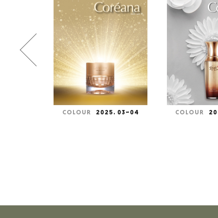
. 03~04
COLOUR
2025. 01~02.
COLOUR
2